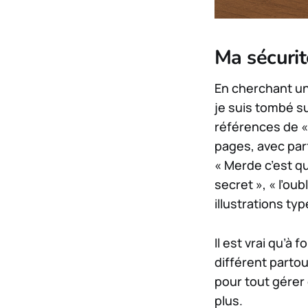
Ma sécurit
En cherchant un 
je suis tombé s
références de «
pages, avec par
« Merde c’est q
secret », « l’ou
illustrations t
Il est vrai qu’à
différent parto
pour tout gérer 
plus.