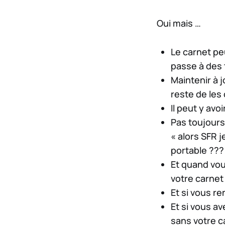
Oui mais …
Le carnet pe
passe à des 
Maintenir à 
reste de les
Il peut y av
Pas toujours
« alors SFR j
portable ???
Et quand vou
votre carnet
Et si vous re
Et si vous a
sans votre c