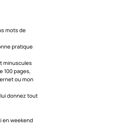
vos mots de
bonne pratique
 et minuscules
de 100 pages,
internet ou mon
lui donnez tout
rti en weekend