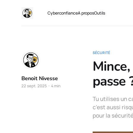
Cyberconfiance
A propos
Outils
SÉCURITÉ
Mince,
passe 
Benoit Nivesse
22 sept. 2025
4 min
Tu utilises un 
c'est aussi ris
pour la sécurit