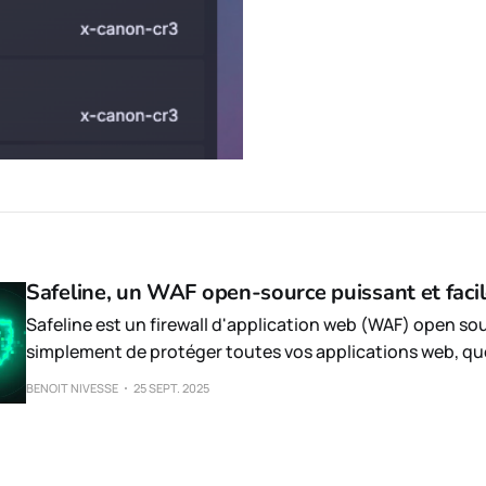
Safeline, un WAF open-source puissant et faci
Safeline est un firewall d'application web (WAF) open so
simplement de protéger toutes vos applications web, que
technologie utilisée.
BENOIT NIVESSE
25 SEPT. 2025